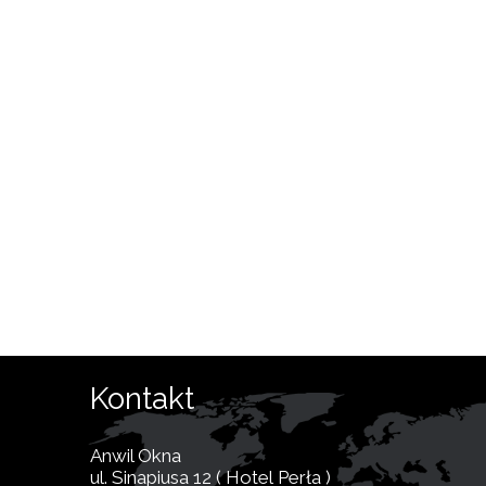
Kontakt
Anwil Okna
ul. Sinapiusa 12 ( Hotel Perła )