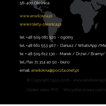
56-400 Oleśnica
www.
anwilokna.pl
www.rolety-olesnica.pl
tel. +48 509 081 520 - ogólny
tel. +48 661 553 967 - Dariusz / WhatsApp /
te. + 48 509 612 130 - Marek / Drzwi / Bramy
tel./fax 71 314 40 50 - biuro
email:
a
nwilokna@poczta.onet.pl
© Copyright 1993-2026 - www.anwilokna.pl 
Dealer okien PVC - Wszystkie prawa zastrze