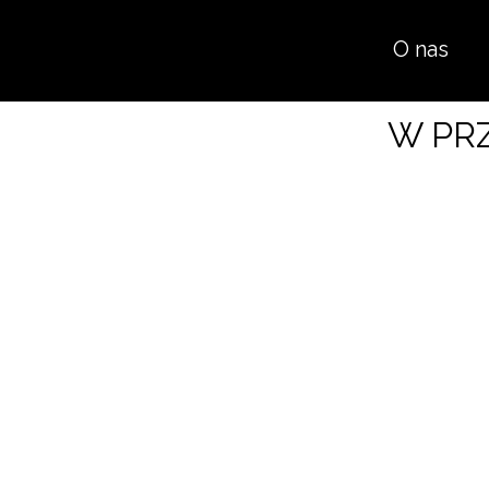
O nas
W PR