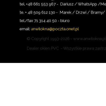
tel. +48 661 553 967 - Dariusz / WhatsApp /
te. + 48 509 612 130 - Marek / Drzwi / Bramy
tel./fax 71 314 40 50 - biuro
email:
a
nwilokna@poczta.onet.pl
© Copyright 1993-2026 - www.anwilokna.pl 
Dealer okien PVC - Wszystkie prawa zastrze