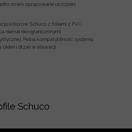
adto nowo opracowane uszczelki
pcją kolorów Schüco z foliami z PVC,
a niemal nieograniczonymi
rystycznej. Pełna kompatybilność systemu
 okien i drzwi w elewacji.
file Schuco