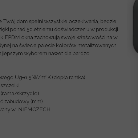
że Twój dom spełni wszystkie oczekiwania, będzie
ięki ponad 50letniemu doświadczeniu w produkcji
lek EPDM okna zachowują swoje właściwości na w
edynej na świecie palecie kolorów metalizowanych
 najlepszym wyborem nawet dla bardzo
owego Ug=0,5 W/m²K (ciepła ramka)
uszczelki
(rama/skrzydło)
ść zabudowy (mm)
owany w
NIEMCZECH