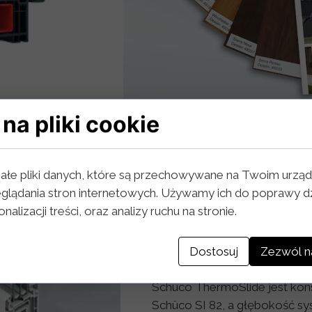
na pliki cookie
ałe pliki danych, które są przechowywane na Twoim urząd
glądania stron internetowych. Używamy ich do poprawy dz
nalizacji treści, oraz analizy ruchu na stronie.
Schüco ThermoSlide: System
najwyższych wymagań energ
Dostosuj
Zezwól n
System drzwi podnoszono-p
Schüco ThermoSlide jest kon
Schüco SI 82, a głębokość s