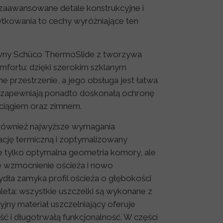
, zaawansowane detale konstrukcyjne i
tkowania to cechy wyróżniające ten
ny Schüco ThermoSlide z tworzywa
mfortu: dzięki szerokim szklanym
 przestrzenie, a jego obsługa jest łatwa
ia zapewniają ponadto doskonałą ochronę
eciągiem oraz zimnem.
 również najwyższe wymagania
ację termiczną i zoptymalizowany
e tylko optymalna geometria komory, ale
e wzmocnienie ościeża i nowo
dła zamyka profil ościeża o głębokości
eta: wszystkie uszczelki są wykonane z
ny materiał uszczelniający oferuje
ść i długotrwałą funkcjonalność. W części