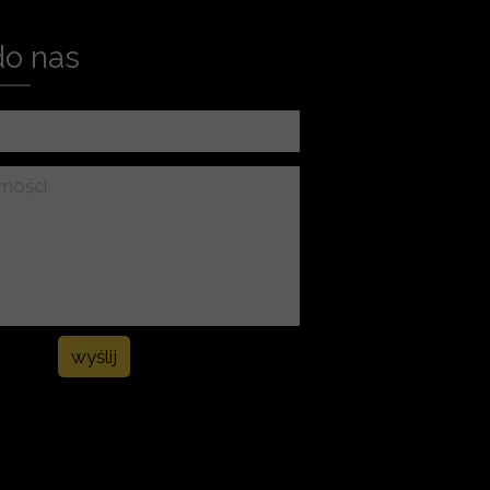
do nas
wyślij