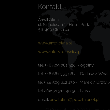
Kontakt
Anwil Okna
ul. Sinapiusa 12 ( Hotel Perła )
56-400 Oleśnica
www.
anwilokna.pl
www.rolety-olesnica.pl
tel. +48 509 081 520 - ogólny
tel. +48 661 553 967 - Dariusz / Wh
te. + 48 509 612 130 - Marek / Drzwi
tel./fax 71 314 40 50 - biuro
email:
a
nwilokna@poczta.onet.pl
© Copyright 1993-2026 - www.anwi