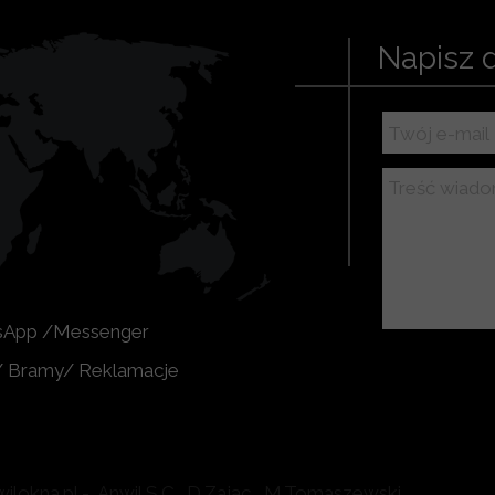
Napisz 
atsApp /Messenger
 / Bramy/ Reklamacje
lokna.pl - Anwil S.C. D.Zając , M.Tomaszewski