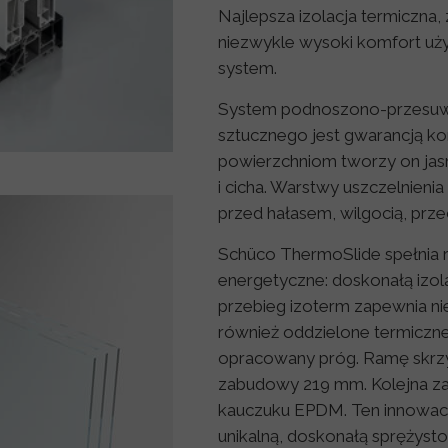
Najlepsza izolacja termiczna
niezwykle wysoki komfort uży
system.
System podnoszono-przesuw
sztucznego jest gwarancją ko
powierzchniom tworzy on jasne
i cicha. Warstwy uszczelnien
przed hałasem, wilgocią, prz
Schüco ThermoSlide spełnia
energetyczne: doskonałą izol
przebieg izoterm zapewnia ni
również oddzielone termiczn
opracowany próg. Ramę skrzy
zabudowy 219 mm. Kolejna zal
kauczuku EPDM. Ten innowacyj
unikalną, doskonałą sprężysto