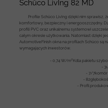
Schüco LivIng 82 MD
Profile
Schüco LivIng
dzięki nim sprawisz, 
komfortowy, bezpieczny i energooszczędny. Dz
profili PVC oraz unikalnemu systemowi uszcze
całym okresie użytkowania. Natomiast dzięki j
AutomotiveFinish okna na profilach Schüco są
wymagających inwestorów.
- 0,74 W/m²K
dla pakietu szyb
- 3
- 7/7
komór 
- 82
głęboko
- Profil produk