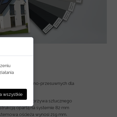
zeniu
iałania
 drzwi podnoszono-przesuwnych dla
etycznych
a wszystkie
rzesuwnych z tworzywa sztucznego
strukcją opartą na systemie 82 mm
ystemowa ościeża wynosi 219 mm.